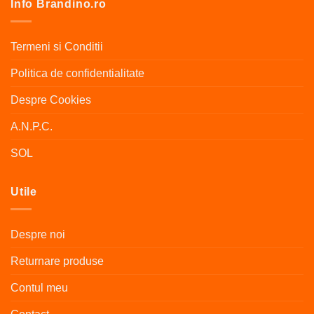
Info Brandino.ro
variații.
Opțiunile
pot
Termeni si Conditii
fi
alese
Politica de confidentialitate
în
pagina
Despre Cookies
produsului.
A.N.P.C.
SOL
Utile
Despre noi
Returnare produse
Contul meu