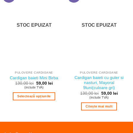
STOC EPUIZAT
STOC EPUIZAT
PULOVERE CARDIGANE
PULOVERE CARDIGANE
Cardigan baieti cu guler si
Cardigan baieti Mini Birba
nasturi, Mayoral
Prețul
Prețul
130,00
lei
59,00
lei
inițial
curent
(include TVA)
9luni(culoare gri)
a
este:
Prețul
Prețul
130,00
lei
59,00
lei
fost:
59,00 lei.
Selectează opțiunile
inițial
curent
(include TVA)
130,00 lei.
a
este:
Acest
fost:
59,00 lei
Citește mai mult
130,00 lei.
produs
are
mai
multe