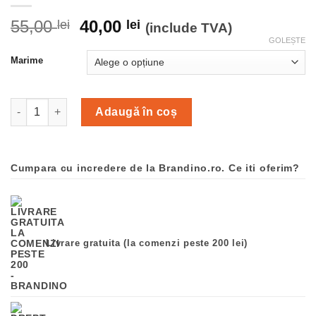
Prețul
Prețul
55,00
40,00
lei
lei
(include TVA)
inițial
curent
GOLEȘTE
a
este:
Marime
fost:
40,00 lei.
55,00 lei.
Cantitate Cardigan/bolero, Mayoral(culoare bleu/gri)
Adaugă în coș
Cumpara cu incredere de la Brandino.ro. Ce iti oferim?
Livrare gratuita (la comenzi peste 200 lei)