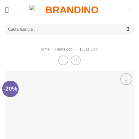
Skip
to
content
Caută
după:
»
»
Home
Haine copii
Bluze Copii
-20%