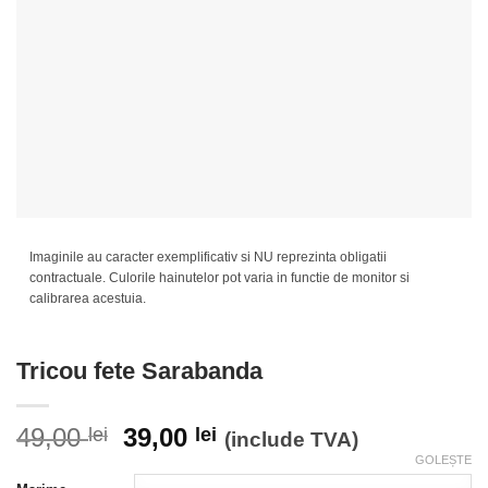
Imaginile au caracter exemplificativ si NU reprezinta obligatii
contractuale. Culorile hainutelor pot varia in functie de monitor si
calibrarea acestuia.
Tricou fete Sarabanda
Prețul
Prețul
49,00
39,00
lei
lei
(include TVA)
inițial
curent
GOLEȘTE