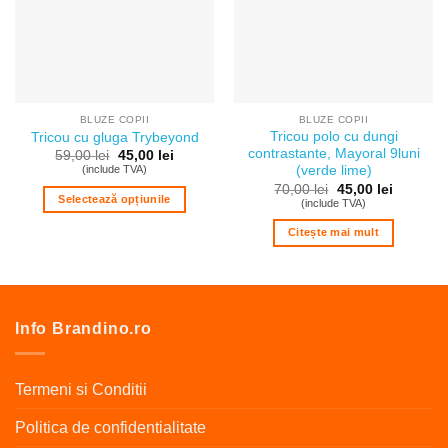
BLUZE COPII
BLUZE COPII
Tricou polo cu dungi
Tricou cu gluga Trybeyond
contrastante, Mayoral 9luni
Prețul
Prețul
59,00
lei
45,00
lei
inițial
curent
(include TVA)
(verde lime)
a
este:
Prețul
Prețul
70,00
lei
45,00
lei
fost:
45,00 lei.
Selectează opțiunile
inițial
curent
(include TVA)
59,00 lei.
a
este:
Acest
fost:
45,00 lei
Citește mai mult
70,00 lei.
produs
are
mai
multe
Info Brandino.ro
variații.
Opțiunile
pot
Termeni si Conditii
fi
alese
Politica de confidentialitate
în