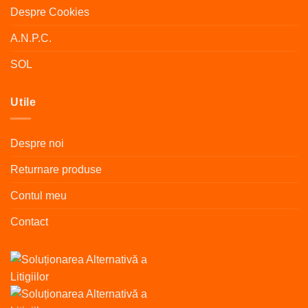
pagina
Despre Cookies
produsului.
A.N.P.C.
SOL
Utile
Despre noi
Returnare produse
Contul meu
Contact