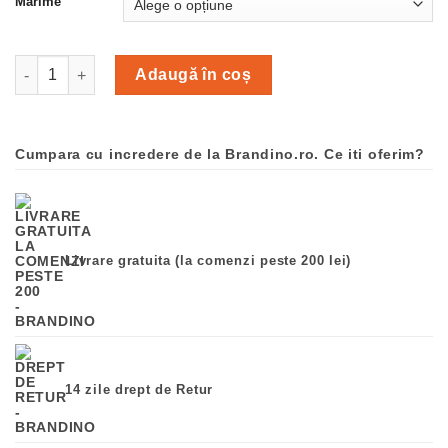
a
este:
Marime
fost:
39,00 lei.
49,00 lei.
Cantitate Tricou fete Sarabanda
Adaugă în coș
Cumpara cu incredere de la Brandino.ro. Ce iti oferim?
Livrare gratuita (la comenzi peste 200 lei)
14 zile drept de Retur